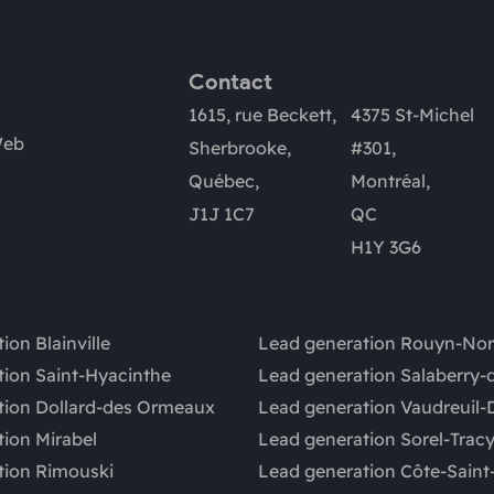
Contact
1615, rue Beckett,
4375 St-Michel
Web
Sherbrooke,
#301,
Québec,
Montréal,
J1J 1C7
QC
H1Y 3G6
ion Blainville
Lead generation Rouyn-No
tion Saint-Hyacinthe
Lead generation Salaberry-d
tion Dollard-des Ormeaux
Lead generation Vaudreuil-
ion Mirabel
Lead generation Sorel-Trac
tion Rimouski
Lead generation Côte-Saint