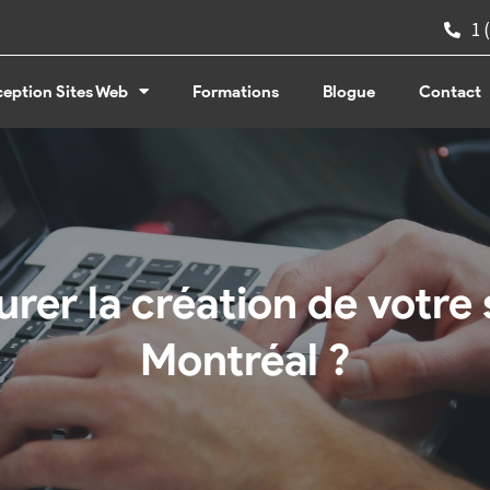
1 
eption Sites Web
Formations
Blogue
Contact
er la création de votre s
Montréal ?