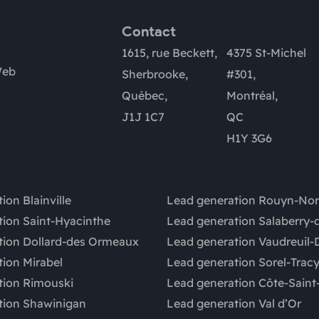
Contact
1615, rue Beckett,
4375 St-Michel
Web
Sherbrooke,
#301,
Québec,
Montréal,
J1J 1C7
QC
H1Y 3G6
ion Blainville
Lead generation Rouyn-No
tion Saint-Hyacinthe
Lead generation Salaberry-d
tion Dollard-des Ormeaux
Lead generation Vaudreuil-
ion Mirabel
Lead generation Sorel-Trac
tion Rimouski
Lead generation Côte-Saint
tion Shawinigan
Lead generation Val d’Or